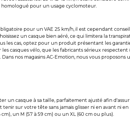
tre homologué pour un usage cyclomoteur.
 obligatoire pour un VAE 25 km/h, il est cependant consei
hoisissez un casque bien aéré, ce qui limitera la transpira
us les cas, optez pour un produit présentant les garanties
les casques vélo, que les fabricants sérieux respectent 
té). Dans nos magasins AC-Emotion, nous vous proposons
rter un casque à sa taille, parfaitement ajusté afin d'ass
tenir sur votre tête sans jamais glisser ni en avant ni e
6 cm), un M (57 à 59 cm) ou un XL (60 cm ou plus).