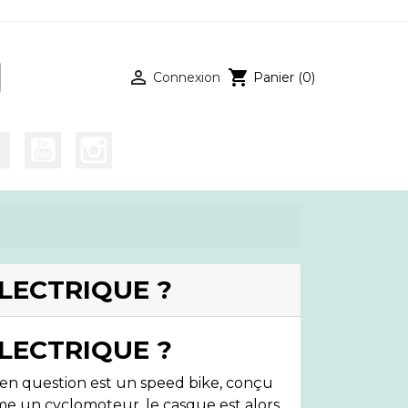

shopping_cart
Connexion
Panier
(0)
LECTRIQUE ?
LECTRIQUE ?
lo en question est un speed bike, conçu
me un cyclomoteur, le casque est alors