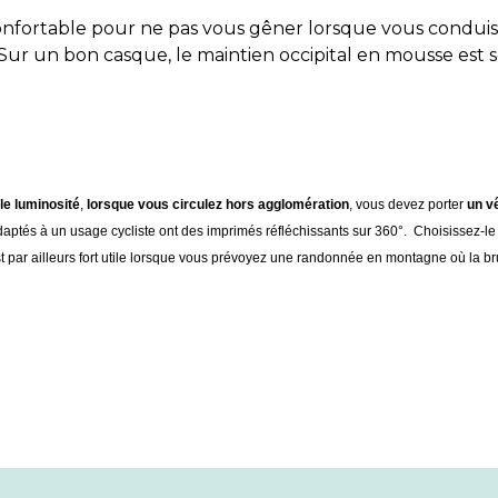
confortable pour ne pas vous gêner lorsque vous condui
Sur un bon casque, le maintien occipital en mousse es
le luminosité
,
lorsque vous circulez hors agglomération
, vous devez porter
un vê
aptés à un usage cycliste ont des imprimés réfléchissants sur 360°. Choisissez-le lé
 par ailleurs fort utile lorsque vous prévoyez une randonnée en montagne où la bru