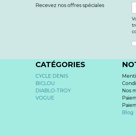
Recevez nos offres spéciales
V
tr
co
CATÉGORIES
NO
CYCLE DENIS
Menti
BICLOU
Condi
DIABLO-TROY
Nos m
VOGUE
Paiem
Paiem
Blog