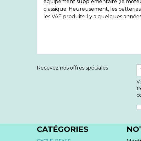
équipement supplémentaire (le moteur 
classique. Heureusement, les batterie
les VAE produits il y a quelques années
Recevez nos offres spéciales
V
tr
co
CATÉGORIES
NO