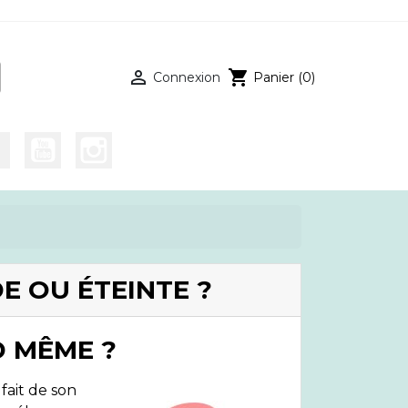

shopping_cart
Connexion
Panier
(0)
E OU ÉTEINTE ?
D MÊME ?
 fait de son