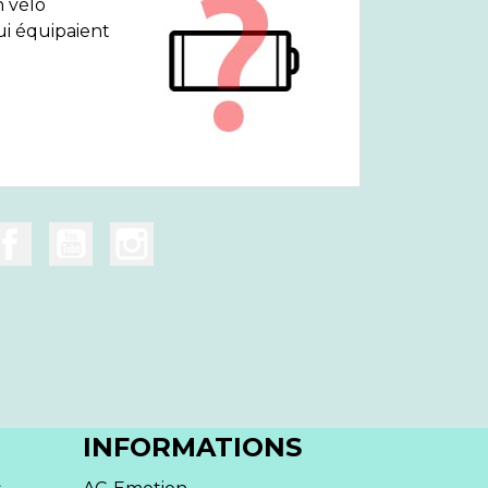
n vélo
ui équipaient
INFORMATIONS