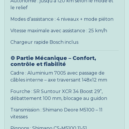
Autonomie : jusqu’à 120 km selon le mode et
le relief
Modes d’assistance : 4 niveaux + mode piéton
Vitesse maximale avec assistance : 25 km/h
Chargeur rapide Bosch inclus
⚙️
Partie Mécanique – Confort,
contrôle et fiabilité
Cadre : Aluminium 7005 avec passage de
câbles interne – axe traversant 148x12 mm
Fourche : SR Suntour XCR 34 Boost 29”,
débattement 100 mm, blocage au guidon
Transmission : Shimano Deore M5100 – 11
vitesses
Pignons : Shimano CS-M5100 11-51