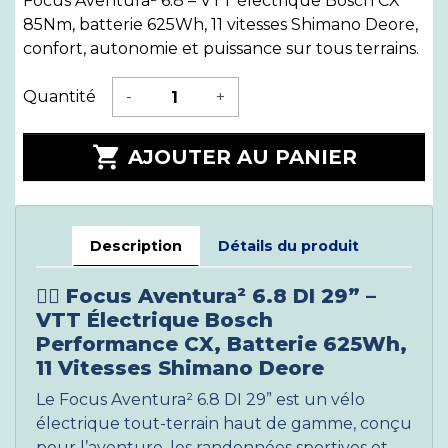
Focus Aventura² 6.8 – VTT électrique Bosch CX
85Nm, batterie 625Wh, 11 vitesses Shimano Deore,
confort, autonomie et puissance sur tous terrains.
Quantité
-
+

AJOUTER AU PANIER
Description
Détails du produit
🚴‍♂️
Focus Aventura² 6.8 DI 29” –
VTT Électrique Bosch
Performance CX, Batterie 625Wh,
11 Vitesses Shimano Deore
Le Focus Aventura² 6.8 DI 29” est un vélo
électrique tout-terrain haut de gamme, conçu
pour l’aventure, les randonnées sportives et